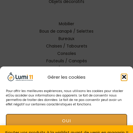
Objets décoratifs
Mobilier
Bous de canapé / Selettes
Bureaux
Chaises / Tabourets
Consoles
Fauteuils / Canapés
Tables / Tables basses
Gérer les cookies
Pour offrir les meilleures expériences, nous utilisons les cookies pour stocker
et/ou accéder aux informations des appareils. Le fait de consentir nous
permettra de traiter des données. Le fait de ne pas consentir peut avoir un
effet négatif sur certaines caractéristiques et fonctions.
Copyright © 2026 Lumi 11 Carcassonne
OUI
Mentions Légales |
Conception Tendance Digitale
|
Gestion catalogue Lumi11
Ajouter vos produits à la wishlist avant de venir en magasin !!