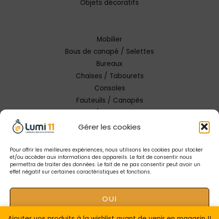
Objets décoratifs
Mobilier
Bous de canapé / Selettes
Bureaux
Chaises / Tabourets
Consoles
Fauteuils / Canapés
Tables / Tables basses
Gérer les cookies
Pour offrir les meilleures expériences, nous utilisons les cookies pour stocker
et/ou accéder aux informations des appareils. Le fait de consentir nous
permettra de traiter des données. Le fait de ne pas consentir peut avoir un
effet négatif sur certaines caractéristiques et fonctions.
Copyright © 2026 Lumi 11 Carcassonne
OUI
Mentions Légales |
Conception Tendance Digitale
|
Gestion catalogue Lumi11
Ajouter vos produits à la wishlist avant de venir en magasin !!