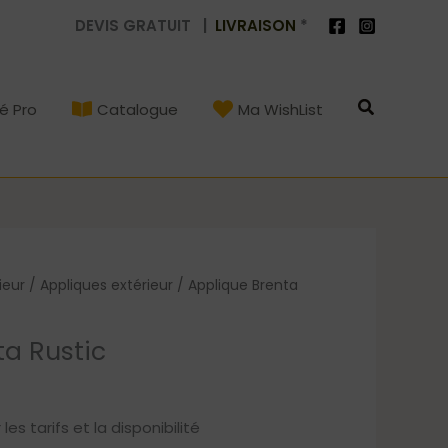
DEVIS GRATUIT |
LIVRAISON
*
Recherch
é Pro
Catalogue
Ma WishList
ieur
/
Appliques extérieur
/ Applique Brenta
ta Rustic
s tarifs et la disponibilité