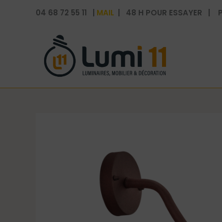
Aller
04 68 72 55 11 |
MAIL
| 48 H POUR ESSAYER | P
au
contenu