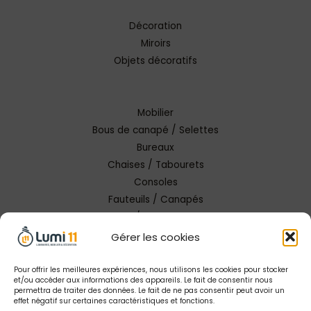
Décoration
Miroirs
Objets décoratifs
Mobilier
Bous de canapé / Selettes
Bureaux
Chaises / Tabourets
Consoles
Fauteuils / Canapés
Tables / Tables basses
Gérer les cookies
Pour offrir les meilleures expériences, nous utilisons les cookies pour stocker
et/ou accéder aux informations des appareils. Le fait de consentir nous
permettra de traiter des données. Le fait de ne pas consentir peut avoir un
effet négatif sur certaines caractéristiques et fonctions.