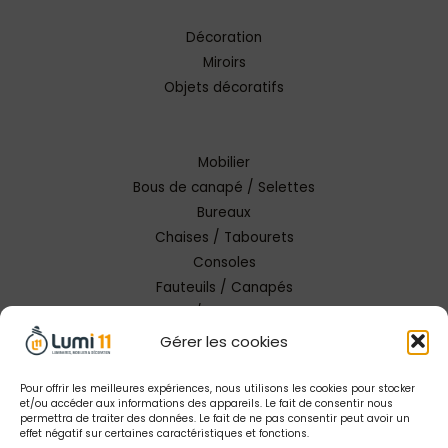
Décoration
Miroirs
Objets décoratifs
Mobilier
Bous de canapé / Selettes
Bureaux
Chaises / Tabourets
Consoles
Fauteuils / Canapés
Tables / Tables basses
Gérer les cookies
Pour offrir les meilleures expériences, nous utilisons les cookies pour stocker
et/ou accéder aux informations des appareils. Le fait de consentir nous
permettra de traiter des données. Le fait de ne pas consentir peut avoir un
effet négatif sur certaines caractéristiques et fonctions.