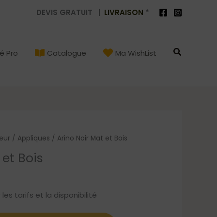
DEVIS GRATUIT |
LIVRAISON
*
Recherch
é Pro
Catalogue
Ma WishList
ieur
/
Appliques
/ Arino Noir Mat et Bois
 et Bois
s tarifs et la disponibilité