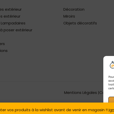
es extérieur
Décoration
s extérieur
Miroirs
/ Lampadaires
Objets décoratifs
 poser extérieur
ers
ions
Pour
accé
trai
cert
Mentions Légales |
Concep
ter vos produits à la wishlist avant de venir en magasin !!
Ig