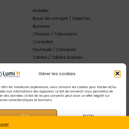
Mobilier
Bous de canapé / Selettes
Bureaux
Chaises / Tabourets
Consoles
Fauteuils / Canapés
Tables / Tables basses
Gérer les cookies
 offrir les meilleures expériences, nous utilisons les cookies pour stocker et/ou
der aux informations des appareils. Le fait de consentir nous permettra de
ter des données. Le fait de ne pas consentir peut avoir un effet négatif sur
aines caractéristiques et fonctions.
tion Tendance Digitale
| Gestion catalogue Lumi11
OUI
NON
norer