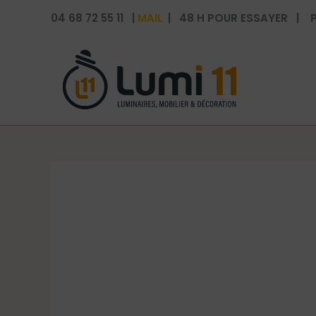
Aller
04 68 72 55 11 |
MAIL
| 48 H POUR ESSAYER | P
au
contenu