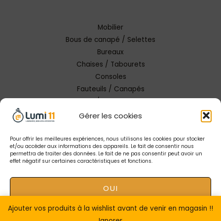
Mobilier
Bous de canapé / Selettes
Bureaux
Chaises / Tabourets
Consoles
Fauteuils / Canapés
Tables / Tables basses
Gérer les cookies
Pour offrir les meilleures expériences, nous utilisons les cookies pour stocker
et/ou accéder aux informations des appareils. Le fait de consentir nous
permettra de traiter des données. Le fait de ne pas consentir peut avoir un
effet négatif sur certaines caractéristiques et fonctions.
Copyright © 2026 Lumi 11 Carcassonne
OUI
Mentions Légales |
Conception Tendance Digitale
|
Gestion catalogue Lumi11
Ajouter vos produits à la wishlist avant de venir en magasin !!
NON
Ignorer