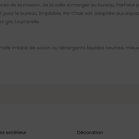
es de la maison, de la salle à manger au bureau. Parfaite po
r le bureau. Empilable, Re-Chair est adaptée aux espaces i
et gris tourterelle.
mide imbibé de savon ou détergents liquides neutres, mieux 
es extérieur
Décoration