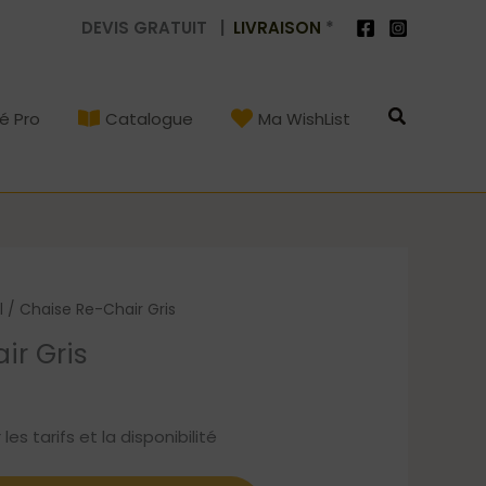
DEVIS GRATUIT |
LIVRAISON
*
Recherch
é Pro
Catalogue
Ma WishList
l
/ Chaise Re-Chair Gris
ir Gris
s tarifs et la disponibilité