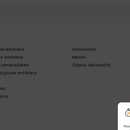
es extérieur
Décoration
s extérieur
Miroirs
/ Lampadaires
Objets décoratifs
 poser extérieur
ers
ions
Pour