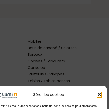
Mobilier
Bous de canapé / Selettes
Bureaux
Chaises / Tabourets
Consoles
Fauteuils / Canapés
Tables / Tables basses
Gérer les cookies
 offrir les meilleures expériences, nous utilisons les cookies pour stocker et/ou