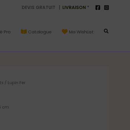
DEVIS GRATUIT |
LIVRAISON
*
Recherch
é Pro
Catalogue
Ma WishList
ts
/ Lupin Fer
6 cm