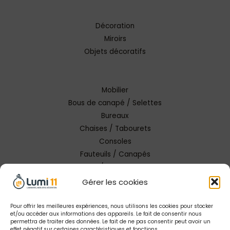
Décoration
Miroirs
Objets décoratifs
Mobilier
Bous de canapé / Selettes
Bureaux
Chaises / Tabourets
Consoles
Fauteuils / Canapés
Tables / Tables basses
Gérer les cookies
Pour offrir les meilleures expériences, nous utilisons les cookies pour stocker
et/ou accéder aux informations des appareils. Le fait de consentir nous
permettra de traiter des données. Le fait de ne pas consentir peut avoir un
effet négatif sur certaines caractéristiques et fonctions.