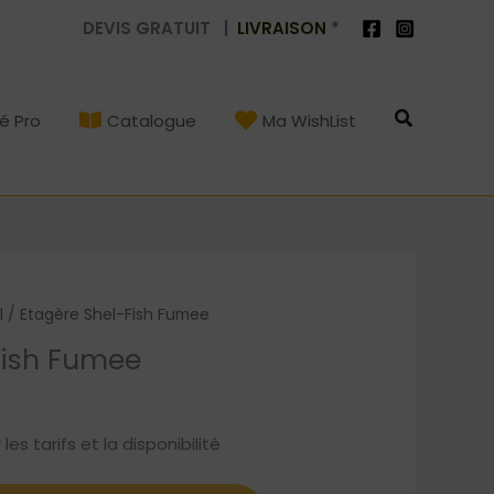
DEVIS GRATUIT |
LIVRAISON
*
Recherch
é Pro
Catalogue
Ma WishList
l
/ Etagère Shel-Fish Fumee
Fish Fumee
s tarifs et la disponibilité