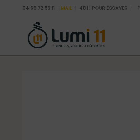
Aller
04 68 72 55 11 |
MAIL
| 48 H POUR ESSAYER | P
au
contenu