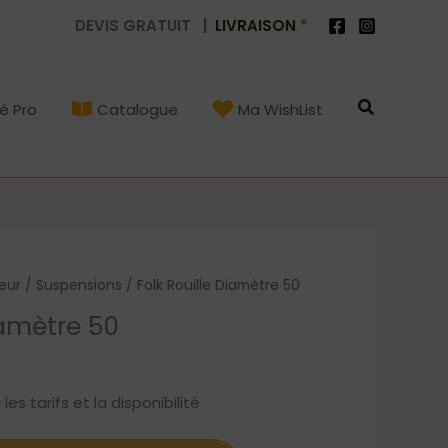
DEVIS GRATUIT |
LIVRAISON
*
Recherch
é Pro
Catalogue
Ma WishList
ieur
/
Suspensions
/ Folk Rouille Diamètre 50
iamètre 50
s tarifs et la disponibilité