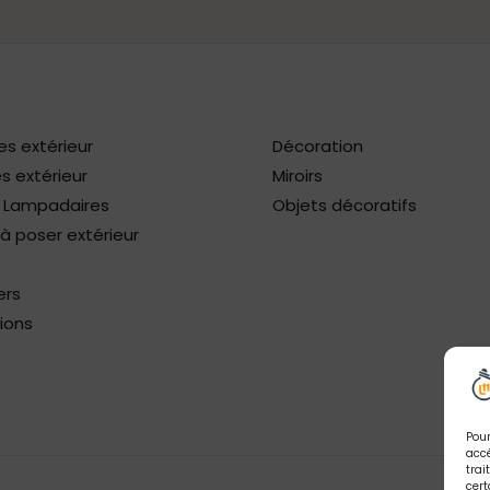
es extérieur
Décoration
s extérieur
Miroirs
/ Lampadaires
Objets décoratifs
 poser extérieur
ers
ions
Pour
accé
trai
cert