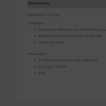
Description
Référence: 174228
Matériaux
Rosace et diffuseur en métal finis en v
Réflecteur interne ondulé et émaillé.
Câble en tissu.
Dimension
Ø 500 x H min 540 / max 2290 mm
E27 max 1 x 60W
IP20