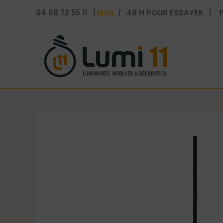
Aller
04 68 72 55 11 |
MAIL
| 48 H POUR ESSAYER | P
au
contenu