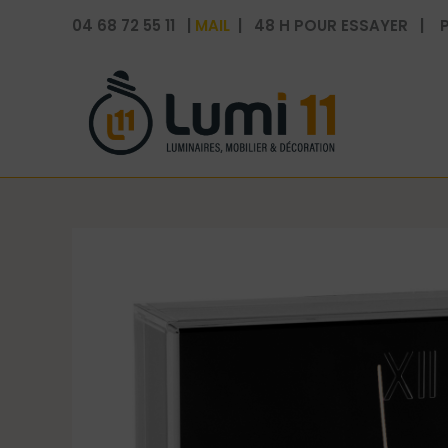
Aller
04 68 72 55 11 |
MAIL
| 48 H POUR ESSAYER | P
au
contenu