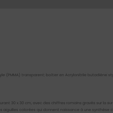
e (PMMA) transparent; boîtier en Acrylonitrile butadiène s
rant 30 x 30 cm, avec des chiffres romains gravés sur la su
nes aiguilles colorées qui donnent naissance à une synthès