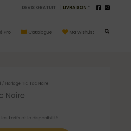
DEVIS GRATUIT |
LIVRAISON
*
Recherch
é Pro
Catalogue
Ma WishList
l
/ Horloge Tic Tac Noire
c Noire
s tarifs et la disponibilité