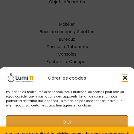
Objets décoratifs
Mobilier
Bous de canapé / Selettes
Bureaux
Chaises / Tabourets
Consoles
Fauteuils / Canapés
Tables / Tables basses
Gérer les cookies
Pour offrir les meilleures expériences, nous utilisons les cookies pour stocker
et/ou accéder aux informations des appareils. Le fait de consentir nous
permettra de traiter des données. Le fait de ne pas consentir peut avoir un
effet négatif sur certaines caractéristiques et fonctions.
Copyright © 2026 Lumi 11 Carcassonne
OUI
Mentions Légales |
Conception Tendance Digitale
|
Gestion catalogue Lumi11