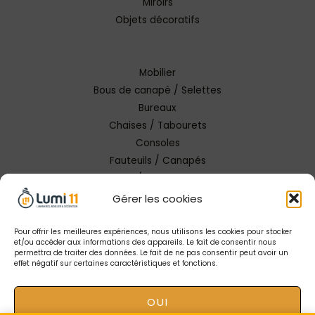
Miroirs
Objets décoratifs
Mobilier
Bous de canapé / Selettes
Bureaux
Chaises / Tabourets
Consoles
Fauteuils / Canapés
Tables / Tables basses
Gérer les cookies
Pour offrir les meilleures expériences, nous utilisons les cookies pour stocker
et/ou accéder aux informations des appareils. Le fait de consentir nous
permettra de traiter des données. Le fait de ne pas consentir peut avoir un
effet négatif sur certaines caractéristiques et fonctions.
Copyright © 2026 Lumi 11 Carcassonne
OUI
Mentions Légales |
Conception Tendance Digitale
|