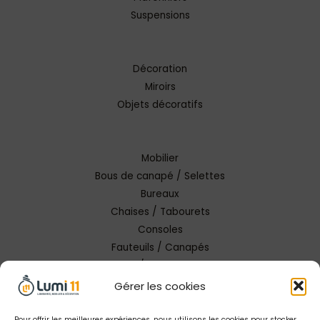
Suspensions
Décoration
Miroirs
Objets décoratifs
Mobilier
Bous de canapé / Selettes
Bureaux
Chaises / Tabourets
Consoles
Fauteuils / Canapés
Tables / Tables basses
Gérer les cookies
Pour offrir les meilleures expériences, nous utilisons les cookies pour stocker