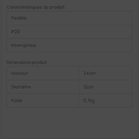
Caractéristiques du produit
Flexible
IP20
Interrupteur
Dimensions produit
Hauteur
34
cm
Diametre
12
cm
Poids
0,7
kg