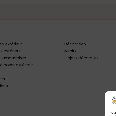
es extérieur
Décoration
s extérieur
Miroirs
/ Lampadaires
Objets décoratifs
 poser extérieur
ers
ions
Pour