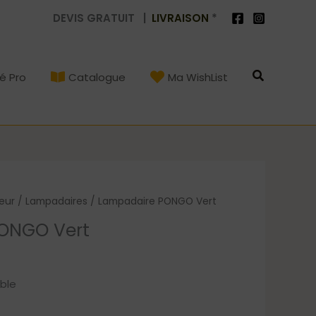
DEVIS GRATUIT |
LIVRAISON
*
Recherch
é Pro
Catalogue
Ma WishList
ieur
/
Lampadaires
/ Lampadaire PONGO Vert
ONGO Vert
able