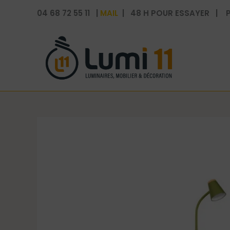
Aller
04 68 72 55 11 |
MAIL
| 48 H POUR ESSAYER | P
au
contenu