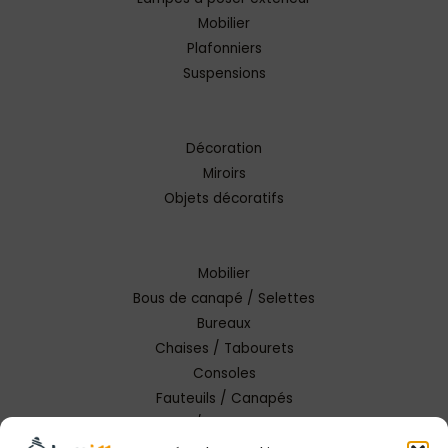
Mobilier
Plafonniers
Suspensions
Décoration
Miroirs
Objets décoratifs
Mobilier
Bous de canapé / Selettes
Bureaux
Chaises / Tabourets
Consoles
Fauteuils / Canapés
Tables / Tables basses