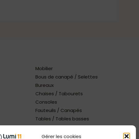
Mobilier
Bous de canapé / Selettes
Bureaux
Chaises / Tabourets
Consoles
Fauteuils / Canapés
Tables / Tables basses
Gérer les cookies