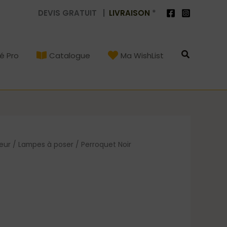
DEVIS GRATUIT |
LIVRAISON
*
Recherch
é Pro
Catalogue
Ma WishList
ieur
/
Lampes à poser
/ Perroquet Noir