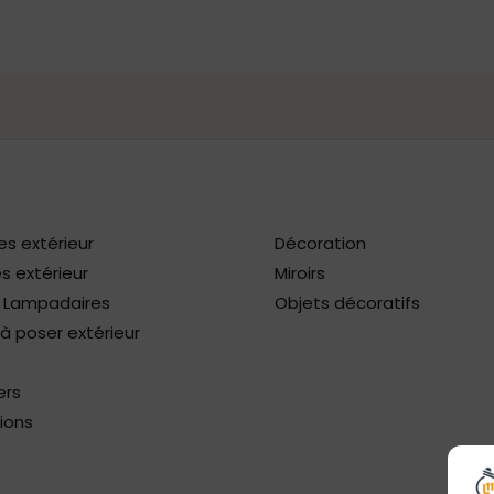
es extérieur
Décoration
s extérieur
Miroirs
/ Lampadaires
Objets décoratifs
 poser extérieur
ers
ions