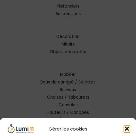
Plafonniers
Suspensions
Décoration
Miroirs
Objets décoratifs
Mobilier
Bous de canapé / Selettes
Bureaux
Chaises / Tabourets
Consoles
Fauteuils / Canapés
Tables / Tables basses
Gérer les cookies