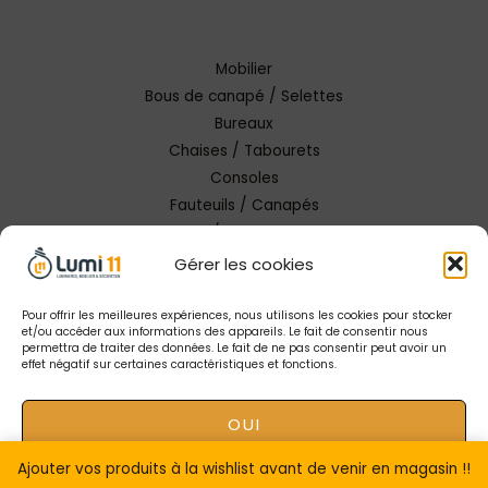
Mobilier
Bous de canapé / Selettes
Bureaux
Chaises / Tabourets
Consoles
Fauteuils / Canapés
Tables / Tables basses
Gérer les cookies
Pour offrir les meilleures expériences, nous utilisons les cookies pour stocker
et/ou accéder aux informations des appareils. Le fait de consentir nous
permettra de traiter des données. Le fait de ne pas consentir peut avoir un
effet négatif sur certaines caractéristiques et fonctions.
Copyright © 2026 Lumi 11 Carcassonne
OUI
Mentions Légales |
Conception Tendance Digitale
|
Gestion catalogue Lumi11
Ajouter vos produits à la wishlist avant de venir en magasin !!
NON