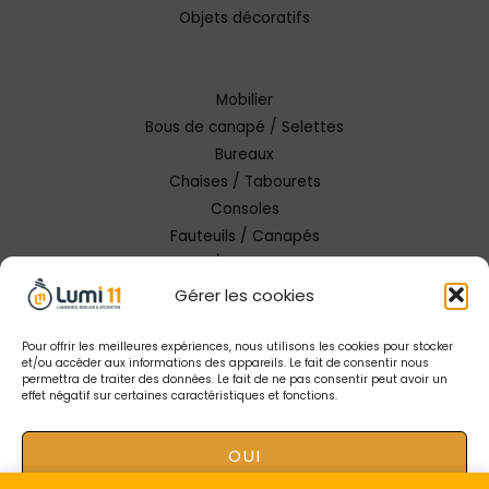
Objets décoratifs
Mobilier
Bous de canapé / Selettes
Bureaux
Chaises / Tabourets
Consoles
Fauteuils / Canapés
Tables / Tables basses
Gérer les cookies
Pour offrir les meilleures expériences, nous utilisons les cookies pour stocker
et/ou accéder aux informations des appareils. Le fait de consentir nous
permettra de traiter des données. Le fait de ne pas consentir peut avoir un
effet négatif sur certaines caractéristiques et fonctions.
Copyright © 2026 Lumi 11 Carcassonne
OUI
Mentions Légales |
Conception Tendance Digitale
|