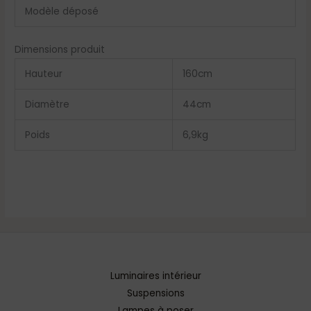
Modèle déposé
Dimensions produit
Hauteur
160
cm
Diamètre
44
cm
Poids
6,9
kg
Luminaires intérieur
Suspensions
Lampes à poser