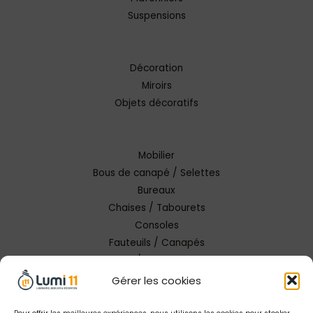
Suspensions
Décoration
Miroirs
Objets décoratifs
Mobilier
Bous de canapé / Selettes
Bureaux
Chaises / Tabourets
Consoles
Fauteuils / Canapés
Tables / Tables basses
Gérer les cookies