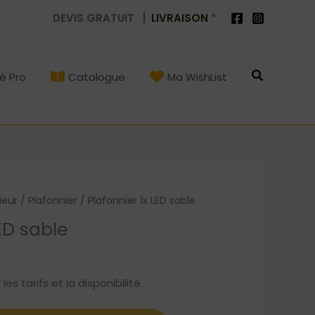
DEVIS GRATUIT |
LIVRAISON
*
Recherch
é Pro
Catalogue
Ma WishList
ieur
/
Plafonnier
/ Plafonnier 1x LED sable
LED sable
s tarifs et la disponibilité