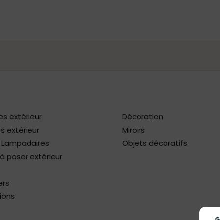
es extérieur
Décoration
s extérieur
Miroirs
/ Lampadaires
Objets décoratifs
 poser extérieur
ers
ions