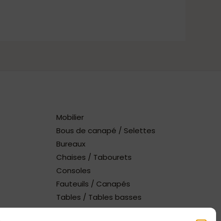
Mobilier
Bous de canapé / Selettes
Bureaux
Chaises / Tabourets
Consoles
Fauteuils / Canapés
Tables / Tables basses