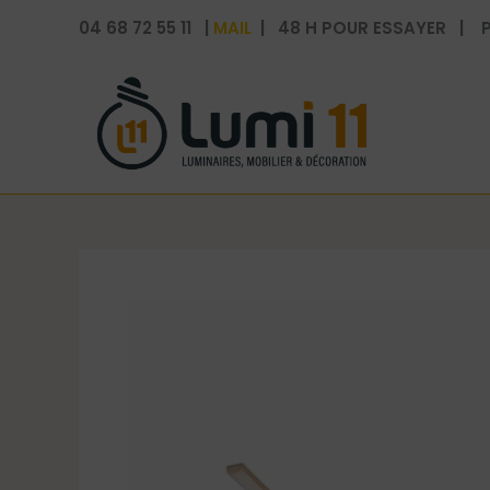
Aller
04 68 72 55 11 |
MAIL
| 48 H POUR ESSAYER | P
au
contenu