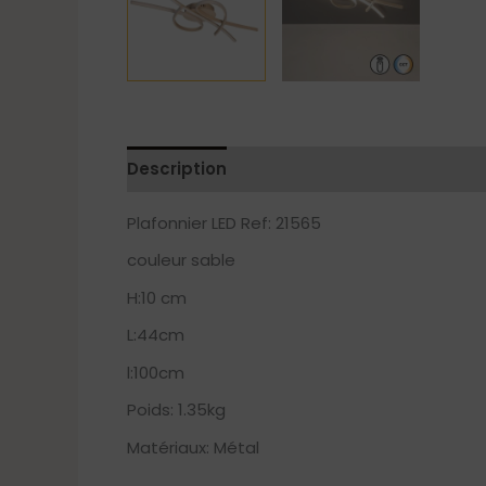
Description
Plafonnier LED Ref: 21565
couleur sable
H:10 cm
L:44cm
l:100cm
Poids: 1.35kg
Matériaux: Métal