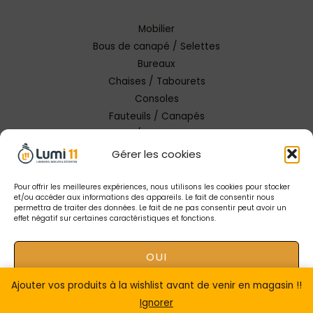
Mobilier
Bous de canapé / Selettes
Bureaux
Chaises / Tabourets
Consoles
Fauteuils / Canapés
Tables / Tables basses
Gérer les cookies
Pour offrir les meilleures expériences, nous utilisons les cookies pour stocker
et/ou accéder aux informations des appareils. Le fait de consentir nous
permettra de traiter des données. Le fait de ne pas consentir peut avoir un
effet négatif sur certaines caractéristiques et fonctions.
Copyright © 2026 Lumi 11 Carcassonne
OUI
Mentions Légales |
Conception Tendance Digitale
|
Gestion catalogue Lumi11
Ajouter vos produits à la wishlist avant de venir en magasin !!
NON
Ignorer