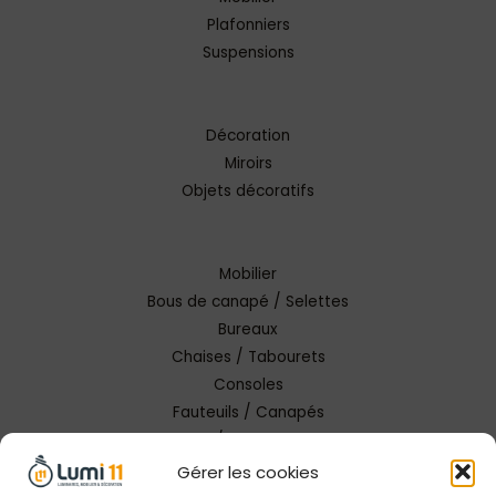
Plafonniers
Suspensions
Décoration
Miroirs
Objets décoratifs
Mobilier
Bous de canapé / Selettes
Bureaux
Chaises / Tabourets
Consoles
Fauteuils / Canapés
Tables / Tables basses
Gérer les cookies