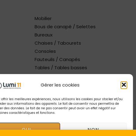
Mobilier
Bous de canapé / Selettes
Bureaux
Chaises / Tabourets
Consoles
Fauteuils / Canapés
Tables / Tables basses
Gérer les cookies
 offrir les meilleures expériences, nous utilisons les cookies pour stocker et/ou
der aux informations des appareils. Le fait de consentir nous permettra de
ter des données. Le fait de ne pas consentir peut avoir un effet négatif sur
aines caractéristiques et fonctions.
tion Tendance Digitale
| Gestion catalogue Lumi11
OUI
NON