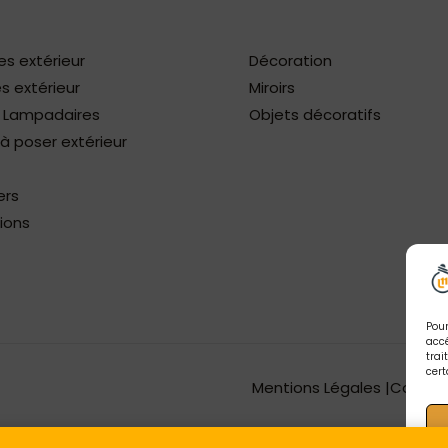
es extérieur
Décoration
s extérieur
Miroirs
/ Lampadaires
Objets décoratifs
 poser extérieur
ers
ions
Pour
accé
trai
cert
Mentions Légales |
Concep