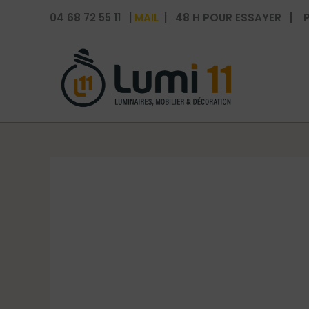
Aller
04 68 72 55 11 |
MAIL
| 48 H POUR ESSAYER | P
au
contenu