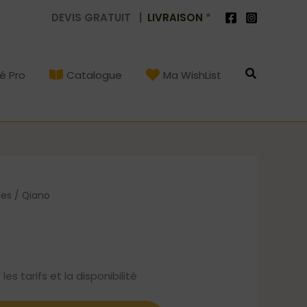
DEVIS GRATUIT |
LIVRAISON
*
Recherch
é Pro
Catalogue
Ma WishList
les
/ Qiano
s tarifs et la disponibilité