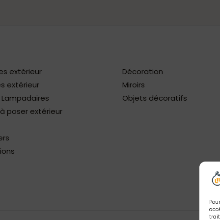
es extérieur
Décoration
s extérieur
Miroirs
/ Lampadaires
Objets décoratifs
 poser extérieur
ers
ions
Pour
accé
trai