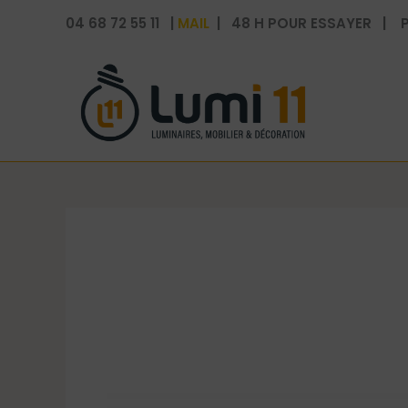
Aller
04 68 72 55 11 |
MAIL
| 48 H POUR ESSAYER | P
au
contenu