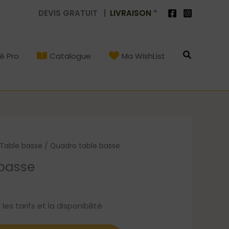
DEVIS GRATUIT |
LIVRAISON
*
Recherch
é Pro
Catalogue
Ma WishList
Table basse
/ Quadro table basse
basse
s tarifs et la disponibilité