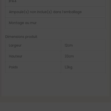
IP44
Ampoule(s) non inclue(s) dans l‘emballage
Montage au mur
Dimensions produit
Largeur
12
cm
Hauteur
33
cm
Poids
1,3
kg