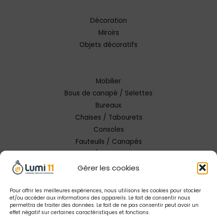
Décoration
Miroirs
Objets décoratifs
Mobilier
Bous de canapé / Selettes
Bureaux
Chaises / Tabourets
Consoles
Fauteuils / Canapés
Tables / Tables basses
Gérer les cookies
Pour offrir les meilleures expériences, nous utilisons les cookies pour stocker
et/ou accéder aux informations des appareils. Le fait de consentir nous
permettra de traiter des données. Le fait de ne pas consentir peut avoir un
effet négatif sur certaines caractéristiques et fonctions.