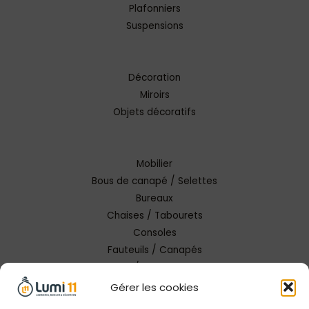
Plafonniers
Suspensions
Décoration
Miroirs
Objets décoratifs
Mobilier
Bous de canapé / Selettes
Bureaux
Chaises / Tabourets
Consoles
Fauteuils / Canapés
Tables / Tables basses
Gérer les cookies