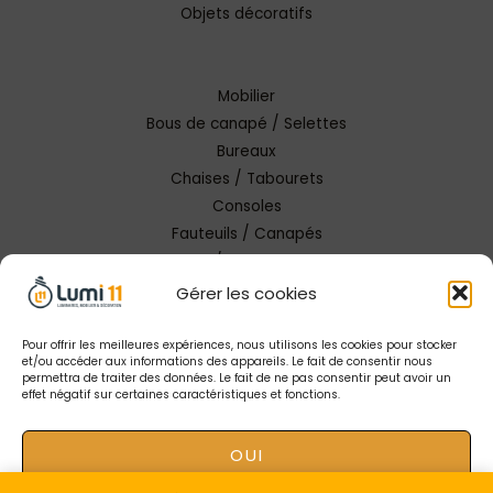
Objets décoratifs
Mobilier
Bous de canapé / Selettes
Bureaux
Chaises / Tabourets
Consoles
Fauteuils / Canapés
Tables / Tables basses
Gérer les cookies
Pour offrir les meilleures expériences, nous utilisons les cookies pour stocker
et/ou accéder aux informations des appareils. Le fait de consentir nous
permettra de traiter des données. Le fait de ne pas consentir peut avoir un
effet négatif sur certaines caractéristiques et fonctions.
Copyright © 2026 Lumi 11 Carcassonne
OUI
Mentions Légales |
Conception Tendance Digitale
|