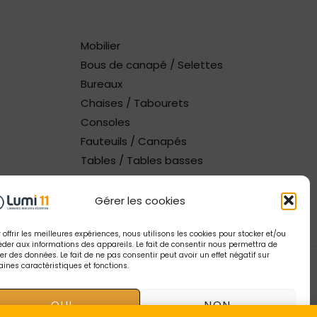
Mobilier
Bous de canapé / Selettes
Bureaux
Chaises / Tabourets
Consoles
Fauteuils / Canapés
Tables / Tables basses
Gérer les cookies
 offrir les meilleures expériences, nous utilisons les cookies pour stocker et/ou
der aux informations des appareils. Le fait de consentir nous permettra de
ter des données. Le fait de ne pas consentir peut avoir un effet négatif sur
aines caractéristiques et fonctions.
tion Tendance Digitale
| Gestion catalogue Lumi11
OUI
NON