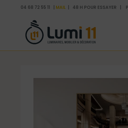
Aller
04 68 72 55 11 |
MAIL
| 48 H POUR ESSAYER | P
au
contenu