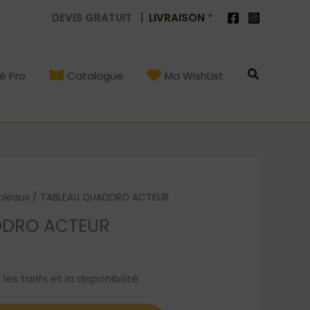
DEVIS GRATUIT |
LIVRAISON
*
Recherch
é Pro
Catalogue
Ma WishList
bleaux
/ TABLEAU QUADDRO ACTEUR
DDRO ACTEUR
s tarifs et la disponibilité