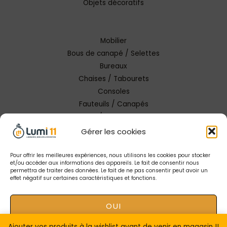
Objets décoratifs
Mobilier
Bous de canapé / Selettes
Bureaux
Chaises / Tabourets
Consoles
Fauteuils / Canapés
Tables / Tables basses
Gérer les cookies
Pour offrir les meilleures expériences, nous utilisons les cookies pour stocker
et/ou accéder aux informations des appareils. Le fait de consentir nous
permettra de traiter des données. Le fait de ne pas consentir peut avoir un
effet négatif sur certaines caractéristiques et fonctions.
Copyright © 2026 Lumi 11 Carcassonne
OUI
Mentions Légales |
Conception Tendance Digitale
|
Gestion catalogue Lumi11
Ajouter vos produits à la wishlist avant de venir en magasin !!