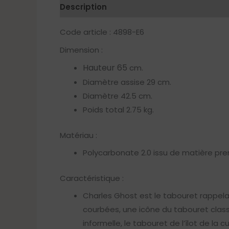
Description
Code article : 4898-E6
Dimension :
Hauteur 65
cm.
Diamètre assise 29 cm.
Diamètre 42.5 cm.
Poids total 2.75 kg.
Matériau :
Polycarbonate 2.0 issu de matière pr
Caractéristique :
Charles Ghost est le tabouret rappela
courbées, une icône du tabouret classi
informelle, le tabouret de l’îlot de l