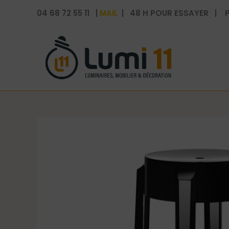
Aller
04 68 72 55 11 |
MAIL
| 48 H POUR ESSAYER | P
au
contenu