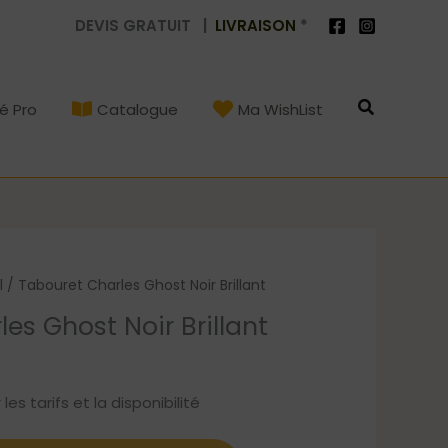
DEVIS GRATUIT |
LIVRAISON
*
Recherch
é Pro
Catalogue
Ma WishList
l
/ Tabouret Charles Ghost Noir Brillant
es Ghost Noir Brillant
s tarifs et la disponibilité