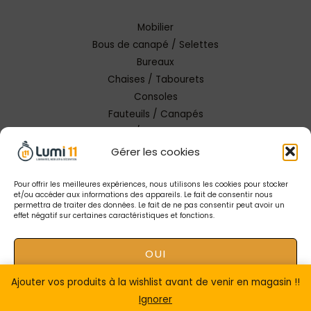
Mobilier
Bous de canapé / Selettes
Bureaux
Chaises / Tabourets
Consoles
Fauteuils / Canapés
Tables / Tables basses
Gérer les cookies
Pour offrir les meilleures expériences, nous utilisons les cookies pour stocker
et/ou accéder aux informations des appareils. Le fait de consentir nous
permettra de traiter des données. Le fait de ne pas consentir peut avoir un
effet négatif sur certaines caractéristiques et fonctions.
Copyright © 2026 Lumi 11 Carcassonne
OUI
Mentions Légales |
Conception Tendance Digitale
|
Gestion catalogue Lumi11
Ajouter vos produits à la wishlist avant de venir en magasin !!
NON
Ignorer