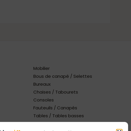
Mobilier
Bous de canapé / Selettes
Bureaux
Chaises / Tabourets
Consoles
Fauteuils / Canapés
Tables / Tables basses