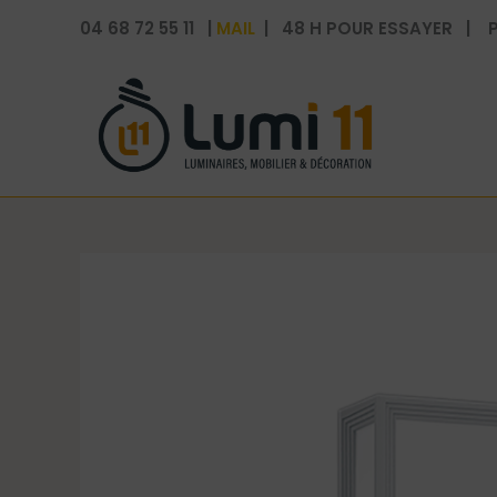
Aller
04 68 72 55 11 |
MAIL
| 48 H POUR ESSAYER | P
au
contenu