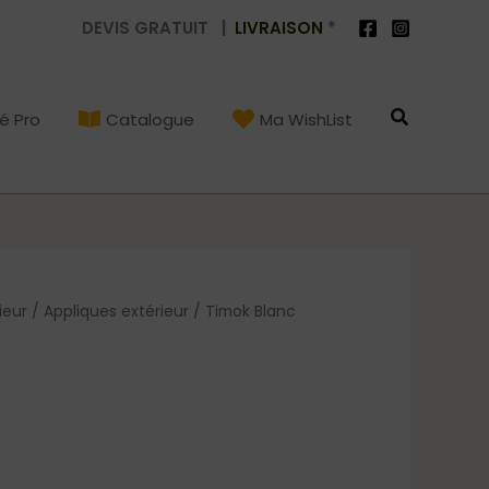
DEVIS GRATUIT |
LIVRAISON
*
Recherch
é Pro
Catalogue
Ma WishList
ieur
/
Appliques extérieur
/ Timok Blanc