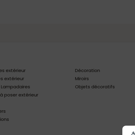
es extérieur
Décoration
s extérieur
Miroirs
/ Lampadaires
Objets décoratifs
 poser extérieur
ers
ions