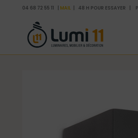
Aller
04 68 72 55 11 |
MAIL
| 48 H POUR ESSAYER | P
au
contenu