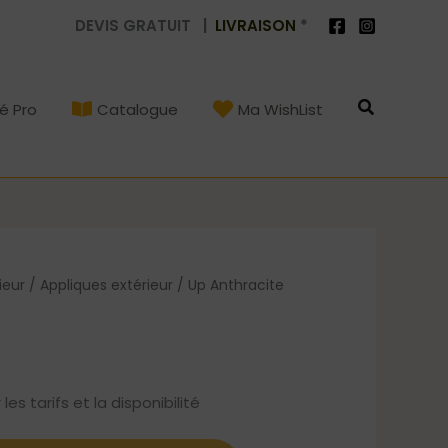
DEVIS GRATUIT |
LIVRAISON
*
Recherch
é Pro
Catalogue
Ma WishList
ieur
/
Appliques extérieur
/ Up Anthracite
s tarifs et la disponibilité