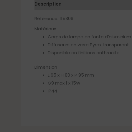
Description
Référence: 115306
Matériaux
Corps de lampe en fonte d’aluminium
Diffuseurs en verre Pyrex transparent.
Disponible en finitions anthracite.
Dimension
L 65 x H 80 x P 95 mm
G9 max 1 x 15W
IP44