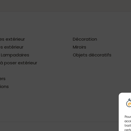
es extérieur
Décoration
s extérieur
Miroirs
/ Lampadaires
Objets décoratifs
 poser extérieur
ers
ions
Pour
accé
trai
cert