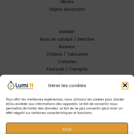
Miroirs
Objets décoratifs
Mobilier
Bous de canapé / Selettes
Bureaux
Chaises / Tabourets
Consoles
Fauteuils / Canapés
Tables / Tables basses
Gérer les cookies
Pour offrir les meilleures expériences, nous utilisons les cookies pour stocker
et/ou accéder aux informations des appareils. Le fait de consentir nous
permettra de traiter des données. Le fait de ne pas consentir peut avoir un
effet négatif sur certaines caractéristiques et fonctions.
Copyright © 2026 Lumi 11 Carcassonne
OUI
Mentions Légales |
Conception Tendance Digitale
|